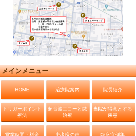
メインメニュー
治療院案内
院長紹介
HOME
トリガーポイント
超音波エコーと鍼
当院が得意とする
療法
治療
疾患
営業時間・料金
患者様の声
臨床症例集