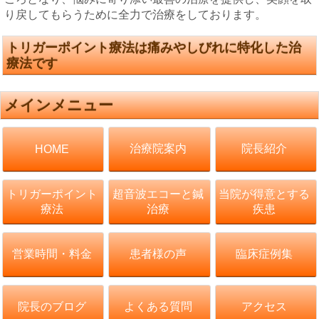
り戻してもらうために全力で治療をしております。
トリガーポイント療法は痛みやしびれに特化した治
療法です
メインメニュー
治療院案内
院長紹介
HOME
トリガーポイント
超音波エコーと鍼
当院が得意とする
療法
治療
疾患
営業時間・料金
患者様の声
臨床症例集
院長のブログ
よくある質問
アクセス