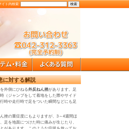
サイト内検索:
患に対する解説
を外側にひねる
外反ねん挫
があります。足
時（ジャンプをして着地をした際やサイド
行時や走行時で足をついた瞬間などにも足
ん挫の重症度にもよりますが、3～4週間ほ
、足を地面につけた時に痛みが生じたり、
とがあります。このような症状を放ってお