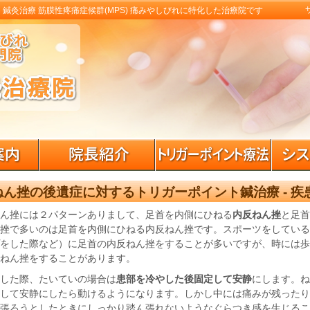
 鍼灸治療 筋膜性疼痛症候群(MPS) 痛みやしびれに特化した治療院です
ねん挫の後遺症に対するトリガーポイント鍼治療 - 疾
ん挫には２パターンありまして、足首を内側にひねる
内反ねん挫
と足首
挫で多いのは足首を内側にひねる内反ねん挫です。スポーツをしている
をした際など）に足首の内反ねん挫をすることが多いですが、時には歩
ねん挫をすることがあります。
した際、たいていの場合は
患部を冷やした後固定して安静
にします。ね
して安静にしたら動けるようになります。しかし中には痛みが残ったり
張ろうとしたときにしっかり踏ん張れないようなぐらつき感を生じるこ