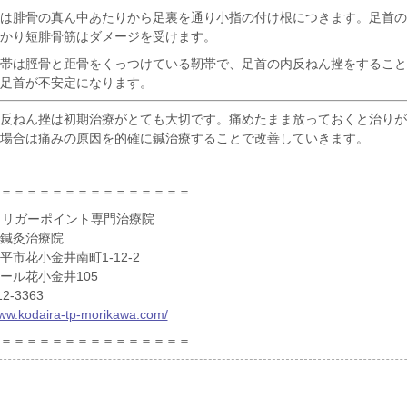
は腓骨の真ん中あたりから足裏を通り小指の付け根につきます。足首の
かり短腓骨筋はダメージを受けます。
帯は脛骨と距骨をくっつけている靭帯で、足首の内反ねん挫をすること
足首が不安定になります。
反ねん挫は初期治療がとても大切です。痛めたまま放っておくと治りが
場合は痛みの原因を的確に鍼治療することで改善していきます。
＝＝＝＝＝＝＝＝＝＝＝＝＝＝＝
トリガーポイント専門治療院
鍼灸治療院
平市花小金井南町1-12-2
ール花小金井105
2-3363
www.kodaira-tp-morikawa.com/
＝＝＝＝＝＝＝＝＝＝＝＝＝＝＝