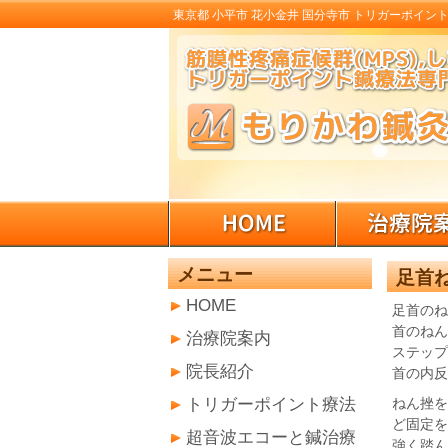
東京都 小平市 花小金井 国分寺市 トリガーポイント
メニュー
足首
HOME
足首のね
首のねん
治療院案内
ステップ
院長紹介
首の内反
トリガーポイント療法
ねん挫を
ど固定を
超音波エコーと鍼治療
強く踏ん