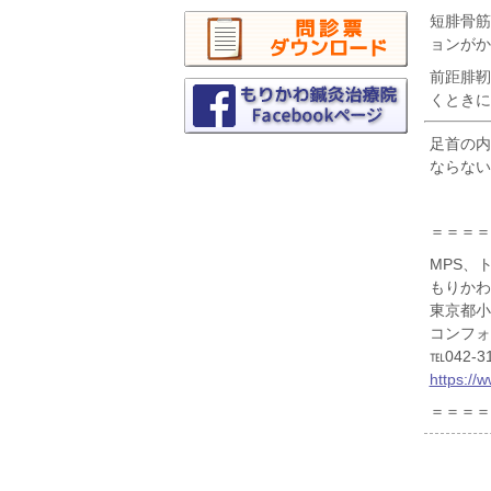
短腓骨筋
ョンがか
前距腓靭
くときに
足首の内
ならない
＝＝＝＝
MPS、
もりかわ
東京都小
コンフォ
℡042-31
https://
＝＝＝＝