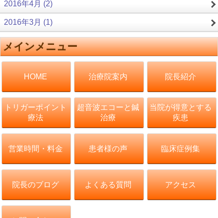
2016年4月 (2)
2016年3月 (1)
メインメニュー
治療院案内
院長紹介
HOME
トリガーポイント
超音波エコーと鍼
当院が得意とする
療法
治療
疾患
営業時間・料金
患者様の声
臨床症例集
院長のブログ
よくある質問
アクセス