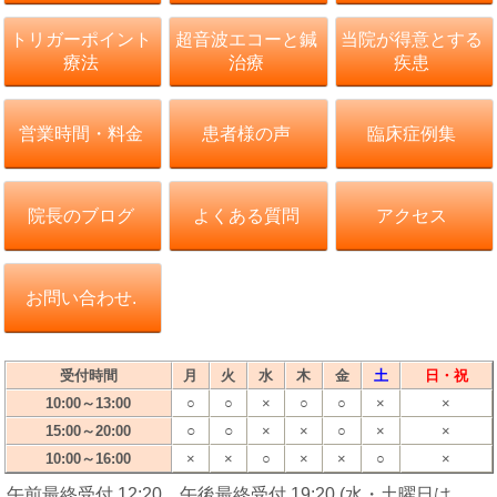
トリガーポイント
超音波エコーと鍼
当院が得意とする
療法
治療
疾患
営業時間・料金
患者様の声
臨床症例集
院長のブログ
よくある質問
アクセス
お問い合わせ.
受付時間
月
火
水
木
金
土
日・祝
10:00～13:00
○
○
×
○
○
×
×
○
○
15:00～20:00
×
×
○
×
×
10:00～16:00
×
×
○
×
×
○
×
午前最終受付 12:20、午後最終受付 19:20 (水・土曜日は