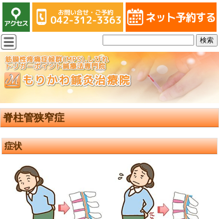
脊柱管狭窄症
症状