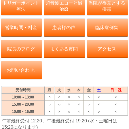
トリガーポイント
超音波エコーと鍼
当院が得意とする
療法
治療
疾患
営業時間・料金
患者様の声
臨床症例集
院長のブログ
よくある質問
アクセス
お問い合わせ.
受付時間
月
火
水
木
金
土
日・祝
10:00～13:00
○
○
×
○
○
×
×
○
○
15:00～20:00
×
×
○
×
×
10:00～16:00
×
×
○
×
×
○
×
午前最終受付 12:20、午後最終受付 19:20 (水・土曜日は
15:20になります)