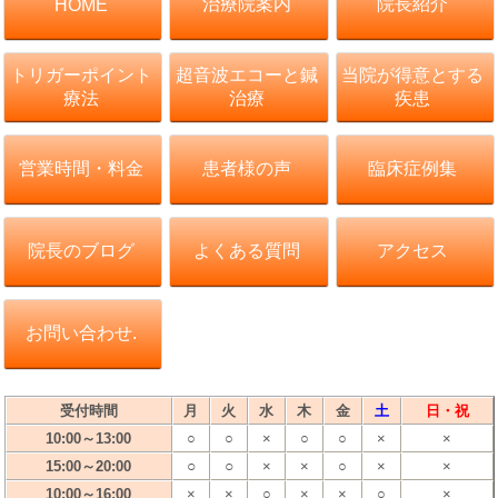
治療院案内
院長紹介
HOME
トリガーポイント
超音波エコーと鍼
当院が得意とする
療法
治療
疾患
営業時間・料金
患者様の声
臨床症例集
院長のブログ
よくある質問
アクセス
お問い合わせ.
受付時間
月
火
水
木
金
土
日・祝
10:00～13:00
○
○
×
○
○
×
×
○
○
15:00～20:00
×
×
○
×
×
10:00～16:00
×
×
○
×
×
○
×