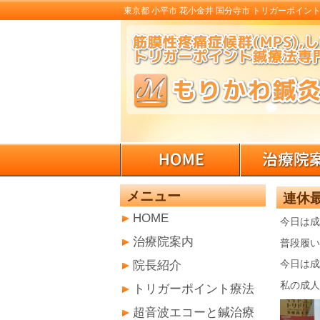
東京都 小平市 花小金井 国分寺市 トリガーポイント
メニュー
連休最
HOME
今日は成
治療院案内
普段履い
院長紹介
今日は成
私の成人
トリガーポイント療法
超音波エコーと鍼治療