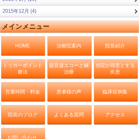
2015年12月 (4)
メインメニュー
治療院案内
院長紹介
HOME
トリガーポイント
超音波エコーと鍼
当院が得意とする
療法
治療
疾患
営業時間・料金
患者様の声
臨床症例集
院長のブログ
よくある質問
アクセス
お問い合わせ.