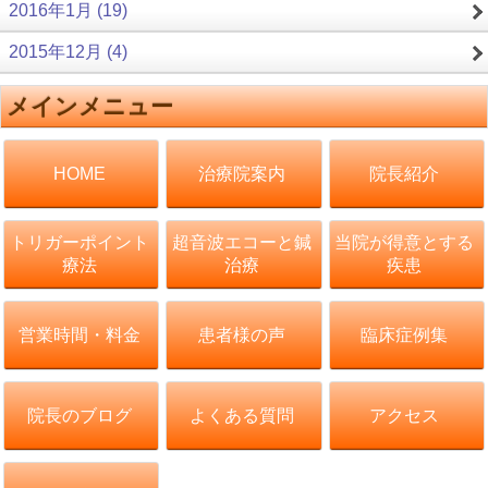
2016年1月 (19)
2015年12月 (4)
メインメニュー
治療院案内
院長紹介
HOME
トリガーポイント
超音波エコーと鍼
当院が得意とする
療法
治療
疾患
営業時間・料金
患者様の声
臨床症例集
院長のブログ
よくある質問
アクセス