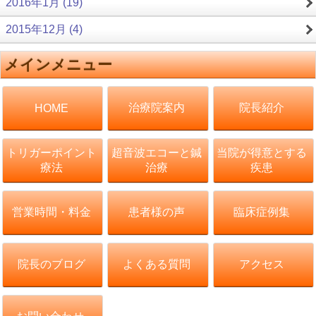
2016年1月 (19)
2015年12月 (4)
メインメニュー
治療院案内
院長紹介
HOME
トリガーポイント
超音波エコーと鍼
当院が得意とする
療法
治療
疾患
営業時間・料金
患者様の声
臨床症例集
院長のブログ
よくある質問
アクセス