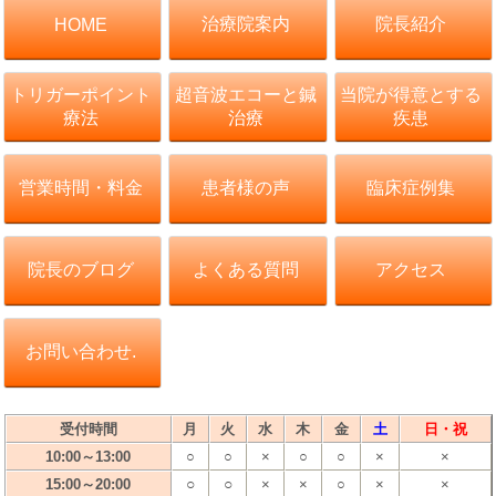
治療院案内
院長紹介
HOME
トリガーポイント
超音波エコーと鍼
当院が得意とする
療法
治療
疾患
営業時間・料金
患者様の声
臨床症例集
院長のブログ
よくある質問
アクセス
お問い合わせ.
受付時間
月
火
水
木
金
土
日・祝
10:00～13:00
○
○
×
○
○
×
×
○
○
15:00～20:00
×
×
○
×
×