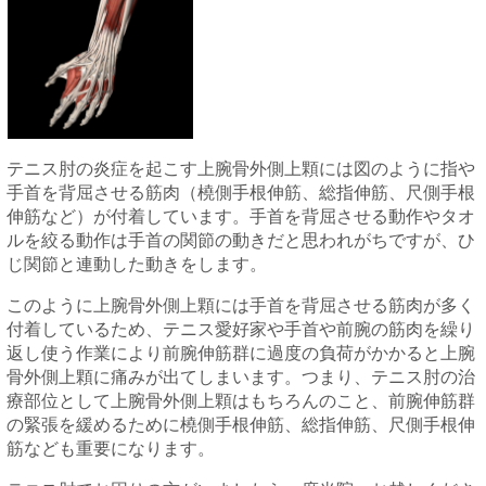
テニス肘の炎症を起こす上腕骨外側上顆には図のように指や
手首を背屈させる筋肉（橈側手根伸筋、総指伸筋、尺側手根
伸筋など）が付着しています。手首を背屈させる動作やタオ
ルを絞る動作は手首の関節の動きだと思われがちですが、ひ
じ関節と連動した動きをします。
このように上腕骨外側上顆には手首を背屈させる筋肉が多く
付着しているため、テニス愛好家や手首や前腕の筋肉を繰り
返し使う作業により前腕伸筋群に過度の負荷がかかると上腕
骨外側上顆に痛みが出てしまいます。つまり、テニス肘の治
療部位として上腕骨外側上顆はもちろんのこと、前腕伸筋群
の緊張を緩めるために橈側手根伸筋、総指伸筋、尺側手根伸
筋なども重要になります。