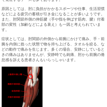
原因としては、肘に負担がかかるスポーツや仕事、生活習慣
などによる疲労の蓄積が引き金になることが多いようです。
また、肘関節外側の伸筋腱（手や指を伸ばす筋肉、腱）付着
部の変性（加齢などによる衰え）も一因と考えられていま
す。
症状としては、肘関節の外側から前腕にかけて痛み、手・前
腕を内側に捻った状態で物を持ち上げる、タオルを絞る、な
どの動作で痛みを生じます。多くの場合、安静にしていると
きの痛みはありませんが、安静時でも鈍痛、肘から前腕の倦
怠感を訴える患者さんもいらっしゃいます。