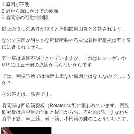
1.原因が不明
2.肩から腕にかけての疼痛
3.肩関節の可動域制限
以上の３つの条件が揃うと肩関節周囲炎と診断されます。
なので原因が明らかな腱板断裂や石灰沈着性腱板炎は五十肩
には含まれません。
五十肩は原因不明とされていますが、これはレントゲンや
MRIには五十肩の原因が写らないからです。
では、画像診断では特定出来ない原因とはなんなのでしょう
か？
その答えは、筋膜です。
肩関節は回旋筋腱板（Rotator cuff )に覆われています。回旋
筋腱板は肩甲骨の前面と後面からおこる4つの筋、すなわち
肩甲下筋、棘上筋、棘下筋、小円筋の腱のことをいいます。